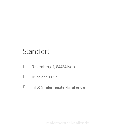
Standort
Rosenberg 1, 84424 Isen
0172 277 33 17
info@malermeister-knaller.de
©
malermeister-knaller.de