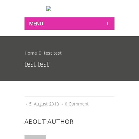
MENU
Home
test test
test test
5. August 2019
0 Comment
ABOUT AUTHOR