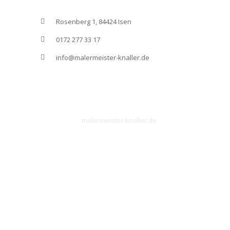
Rosenberg 1, 84424 Isen
0172 277 33 17
info@malermeister-knaller.de
©
malermeister-knaller.de
Home
Über uns
Dienstleistungen
Karriere
Kontakt
Impressum
Datenschutzerklärung