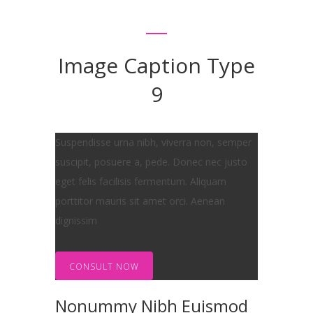
Image Caption Type
9
Suspendisse urna nibh, viverra non, semper
suscipit, posuere a, pede. Donec nec justo
eget felis facilisis fermentum. Aliquam
porttitor mauris sit amet orci. Aenean
dignissim
CONSULT NOW
Nonummy Nibh Euismod