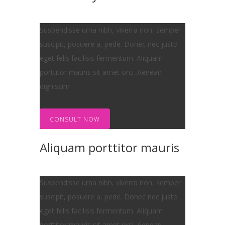
Suspendisse urna nibh, viverra non, semper
suscipit, posuere a, pede. Donec nec justo
eget felis facilisis fermentum. Aliquam
porttitor mauris sit amet orci. Aenean
dignissim
CONSULT NOW
Aliquam porttitor mauris
Suspendisse urna nibh, viverra non, semper
suscipit, posuere a, pede. Donec nec justo
eget felis facilisis fermentum. Aliquam
porttitor mauris sit amet orci. Aenean